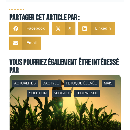
Partager cet article par :
Facebook
X
LinkedIn
Email
Vous pourriez également être intéressé
par
ACTUALITÉS
DACTYLE
FÉTUQUE ÉLEVÉE
MAÏS
SOLUTION
SORGHO
TOURNESOL