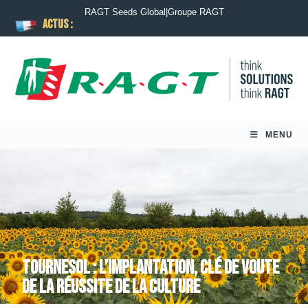
RAGT Seeds Global
|
Groupe RAGT
ACTUS :
MENU
TOURNESOL : L’IMPLANTATION, CLÉ DE VOUTE
DE LA RÉUSSITE DE LA CULTURE