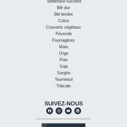
Betterave sucrière
Blé dur
Blé tendre
Colza
Couverts végétaux
Féverole
Fourragères
Maïs
Orge
Pois
Soja
Sorgho
Tournesol
Triticale
SUIVEZ-NOUS