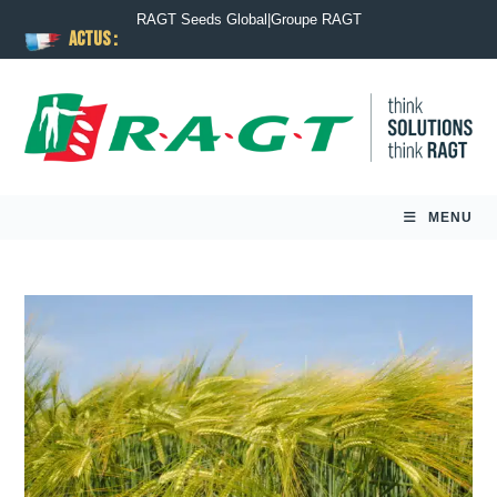
RAGT Seeds Global
|
Groupe RAGT
ACTUS :
MENU