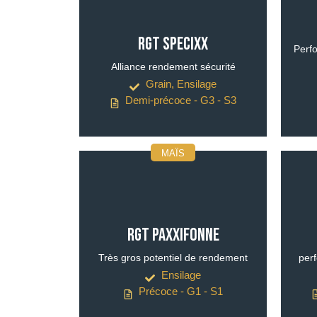
RGT SPECIXX
Perf
Alliance rendement sécurité
Grain, Ensilage
Demi-précoce - G3 - S3
MAÏS
RGT PAXXIFONNE
Très gros potentiel de rendement
per
Ensilage
Précoce - G1 - S1