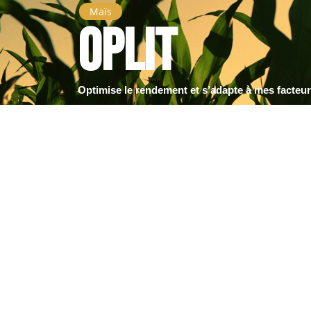
Maïs
OpLit
Optimise le rendement et s’adapte à mes facteur