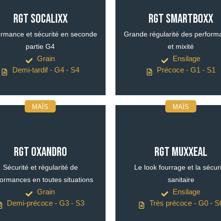
RGT SOCALIXX
RGT SMARTBOXX
ormance et sécurité en seconde
Grande régularité des perfor
partie G4
et mixité
Grain
Ensilage
Demi-tardif - G4 - S4
Précoce - G1 - S1
MAÏS
MAÏS
RGT OXANDRO
RGT MUXXEAL
Sécurité et régularité de
Le look fourrage et la sécur
formances en toutes situations
sanitaire
Grain
Ensilage
Demi-précoce - G3 - S3
Très précoce - G0 - S