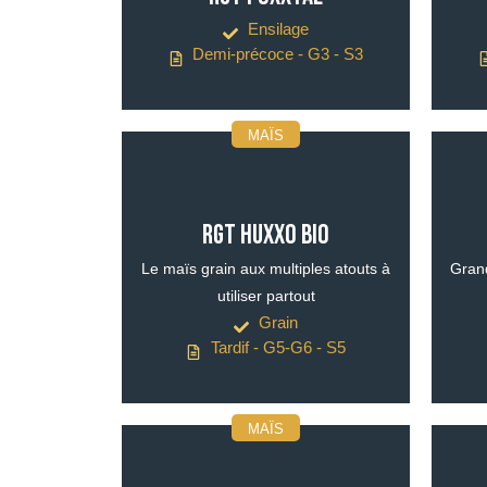
Ensilage
Demi-précoce - G3 - S3
MAÏS
RGT HUXXO BIO
Le maïs grain aux multiples atouts à
Grand
utiliser partout
Grain
Tardif - G5-G6 - S5
MAÏS