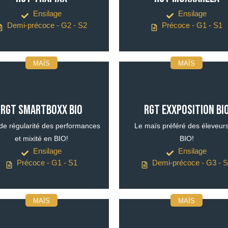
Ensilage
Ensilage
Demi-précoce - G2 - S2
Précoce - G1 - S1
MAÏS
MAÏS
RGT SMARTBOXX BIO
RGT EXXPOSITION BI
e régularité des performances
Le maïs préféré des éleveur
et mixité en BIO!
BIO!
Ensilage
Ensilage
Précoce - G1 - S1
Demi-précoce - G3 - 
MAÏS
MAÏS