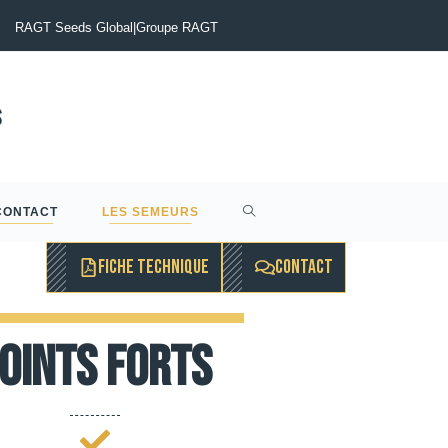
tinia du Colza : Maîtriser le risque pour sécuriser vos rendements
RAGT Seeds Global
|
Groupe RAGT
CONTACT
LES SEMEURS
FICHE TECHNIQUE
CONTACT
oints forts