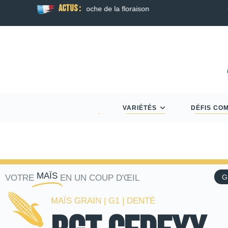
ACTUS :
son
Guide Semis d’Automne 2026 : Colza, Blé T
VARIÉTÉS
DÉFIS CO
MAÏS
VOTRE
EN UN COUP D'ŒIL
G
MAÏS GRAIN | G1 | DENTÉ