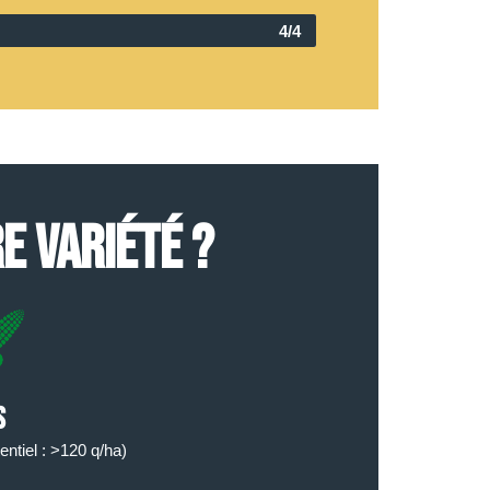
4/4
E VARIÉTÉ ?
s
entiel : >120 q/ha)