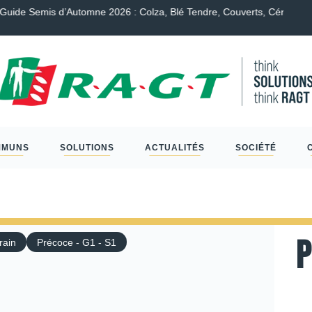
endre, Couverts, Céréales à paille et Protéagineux…
Scléro
MMUNS
SOLUTIONS
ACTUALITÉS
SOCIÉTÉ
P
rain
Précoce - G1 - S1