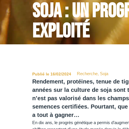
Soja : un pro
exploité
Recherche
,
Soja
Publié le 16/02/2024
Rendement, protéines, tenue de ti
années sur la culture de soja sont t
n’est pas valorisé dans les champs 
semences certifiées. Pourtant, que c
a tout à gagner…
En dix ans, le progrès génétique a permis d’augment