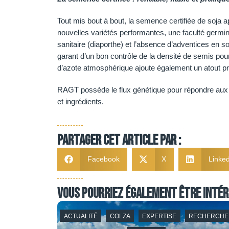
Tout mis bout à bout, la semence certifiée de soja 
nouvelles variétés performantes, une faculté germin
sanitaire (diaporthe) et l’absence d’adventices en s
garant d’un bon contrôle de la densité de semis pour
d’azote atmosphérique ajoute également un atout pr
RAGT possède le flux génétique pour répondre aux b
et ingrédients.
Partager cet article par :
Facebook
X
Linked
Vous pourriez également être intér
RTISE
ACTUALITÉ
COLZA
EXPERTISE
RECHERCHE