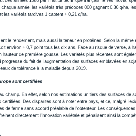
t des années 1980 par l’institut technique français Terres Inovia, spé
 chaque année, les variétés très précoces 000 gagnent 0,36 q/ha, le
et les variétés tardives 1 captent + 0,21 q/ha.
nt le rendement, mais aussi la teneur en protéines. Selon la même 
oit environ + 0,7 point tous les dix ans. Face au risque de verse, à h
 en hauteur de première gousse. Les variétés plus récentes sont égal
ui progresse du fait de l’augmentation des surfaces emblavées en soja
iveaux de tolérance à la maladie depuis 2019.
rope sont certifiées
 au champ. En effet, selon nos estimations un tiers des surfaces de s
rtifiées. Des disparités sont à noter entre pays, et ce, malgré l’ex
ines de ferme sans accord préalable de l’obtenteur. Les conséquences
einent directement l’innovation variétale et pénalisent ainsi la compéti
e