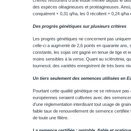
chiffres ressortent d’une étude menée depuis le débu
des espèces oléagineuses et protéagineuses. Ainsi,
conquièrent + 0,31 q/ha, les 0 récoltent + 0,24 q/ha 
Des progrès génétiques sur plusieurs critères
Les progrès génétiques ne concernent pas uniqueme
celle-ci a augmenté de 2,6 points en quarante ans, s
constante, les sojas ont gagné en tenue de tige et
moins sensibles à la verse. Quant au sclérotinia, q
tournesol, des variétés enregistrent de très bons n
Un tiers seulement des semences utilisées en Eu
Pourtant cette qualité génétique ne se retrouve pas
européennes seraient cultivées avec des semences ce
d’une réglementation interdisant tout usage de gra
faible taux de renouvellement de semence certifiée fr
de toute une filière.
La semence certifiée : rentable, fiable et pratiqu