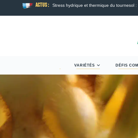
ACTUS :
ison
Guide Semis d’Automne 2026 : Colza, Blé T
VARIÉTÉS
DÉFIS CO