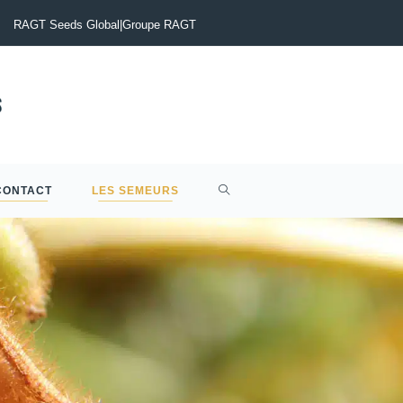
otinia du Colza : Maîtriser le risque pour sécuriser vos rendements
RAGT Seeds Global
|
Groupe RAGT
CONTACT
LES SEMEURS