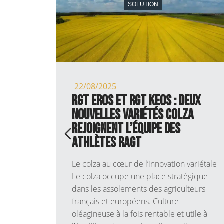
HERCHE
SOLUTION
22/08/2025
26 :
RGT EROS et RGT KEOS : deux
rts,
nouvelles variétés colza
rejoignent l’équipe des
ATHLÈTES RAGT
Le colza au cœur de l’innovation variétale
ations
Le colza occupe une place stratégique
 ces
dans les assolements des agriculteurs
curiser
français et européens. Culture
 est
oléagineuse à la fois rentable et utile à