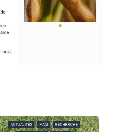
 de
gène
trice
e soja
ACTUALITÉS
MAÏS
RECHERCHE
ACTU