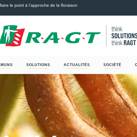
endre, Couverts, Céréales à paille et Protéagineux…
Sclér
MMUNS
SOLUTIONS
ACTUALITÉS
SOCIÉTÉ