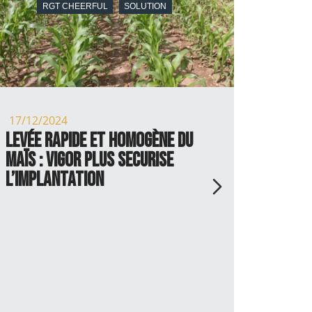
RGT CHEERFUL
SOLUTION
RGT CHE
17/12/2024
14/11/
Levée rapide et homogène du
Stres
maïs : Vigor Plus SECURISE
perfo
L’IMPLANTATION
condi