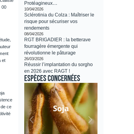
cialiste
Protéagineux…
s 00
10/04/2026
Sclérotinia du Colza : Maîtriser le
risque pour sécuriser vos
rendements
08/04/2026
étude,
RGT BRIGADIER : la betterave
fourragère émergente qui
auteur
révolutionne le pâturage
ement
26/03/2026
 et
Réussir l’implantation du sorgho
en 2026 avec RAGT !
Espèces concernées
oja
istence
Soja
 de ce
tivité