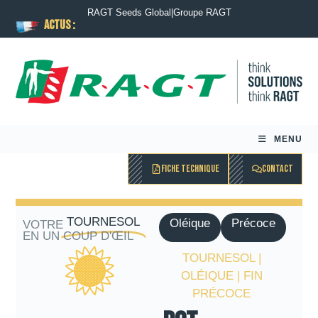
RAGT Seeds Global
|
Groupe RAGT
ACTUS :
MENU
FICHE TECHNIQUE
CONTACT
TOURNESOL
Oléique
Précoce
VOTRE
EN UN COUP D'ŒIL
TOURNESOL |
OLÉIQUE | FIN
PRÉCOCE