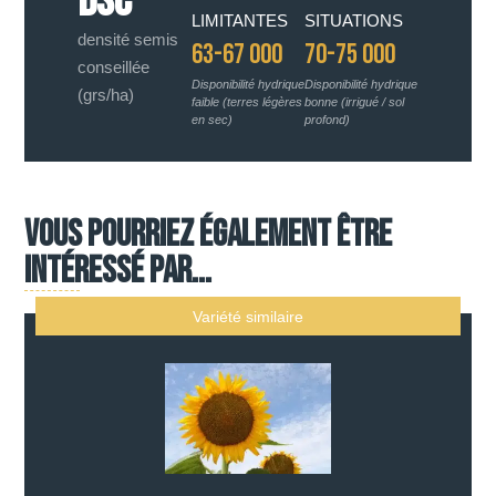
DSC
LIMITANTES
SITUATIONS
densité semis
63-67 000
70-75 000
conseillée
Disponibilité hydrique
Disponibilité hydrique
(grs/ha)
faible (terres légères
bonne (irrigué / sol
en sec)
profond)
Vous pourriez également être
intéressé par...
Variété similaire