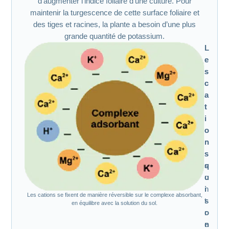
d’augmenter l’indice foliaire d’une culture. Pour
maintenir la turgescence de cette surface foliaire et
des tiges et racines, la plante a besoin d’une plus
grande quantité de potassium.
L
L
e
e
s
s
c
c
a
a
t
t
i
i
o
o
n
n
s
s
q
s
u
o
i
n
Les cations se fixent de manière réversible sur le complexe absorbant,
s
t
en équilibre avec la solution du sol.
o
r
n
e