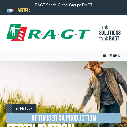
RAGT Seeds Global
|
Groupe RAGT
ACTUS :
MENU
RETOUR
Optimiser sa production