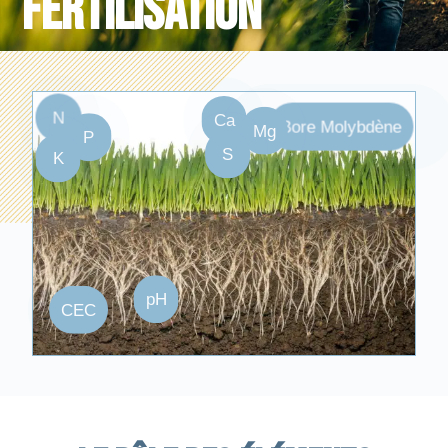
Fertilisation
N
Ca
Bore Molybdène
Mg
P
S
K
pH
CEC