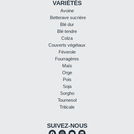
VARIÉTÉS
Avoine
Betterave sucrière
Blé dur
Blé tendre
Colza
Couverts végétaux
Féverole
Fourragères
Maïs
Orge
Pois
Soja
Sorgho
Tournesol
Triticale
SUIVEZ-NOUS