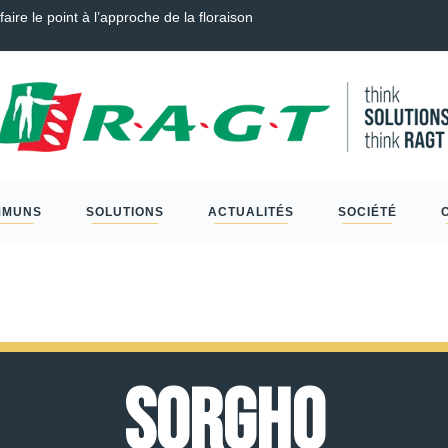
za, Blé Tendre, Couverts, Céréales à paille et Protéagineux…
MMUNS
SOLUTIONS
ACTUALITÉS
SOCIÉTÉ
Sorgho