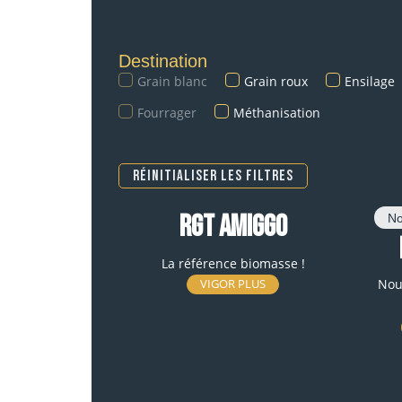
Destination
Grain blanc
Grain roux
Ensilage
Fourrager
Méthanisation
Réinitialiser les filtres
RGT AMIGGO
N
La référence biomasse !
Nou
VIGOR PLUS