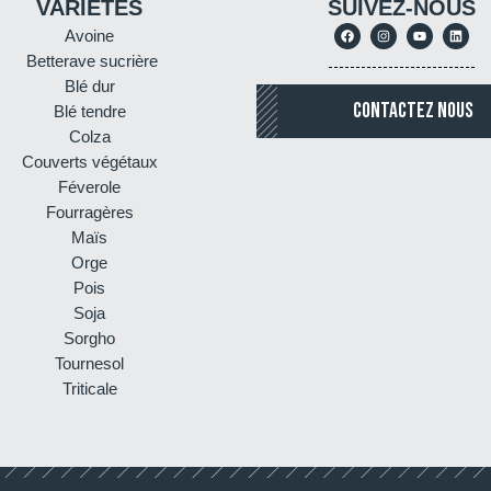
VARIÉTÉS
SUIVEZ-NOUS
Avoine
Betterave sucrière
Blé dur
CONTACTEZ NOUS
Blé tendre
Colza
Couverts végétaux
Féverole
Fourragères
Maïs
Orge
Pois
Soja
Sorgho
Tournesol
Triticale