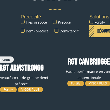
Précocité
Solutions
Très précoce
Précoce
Fortify
DÉCOUVR
Demi-précoce
Demi-tardif
RGT CAMBRIDGGE
ouveau
RGT ARMSTRONGG
Haute performance en zon
veauté cœur de groupe demi-
septentrionale
Fortify
VIGOR PLUS
précoce
Fortify
VIGOR PLUS