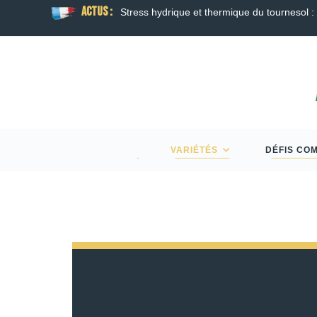
ACTUS :
 la floraison
Guide Semis d’Automne 2026 : Col
VARIÉTÉS
DÉFIS CO