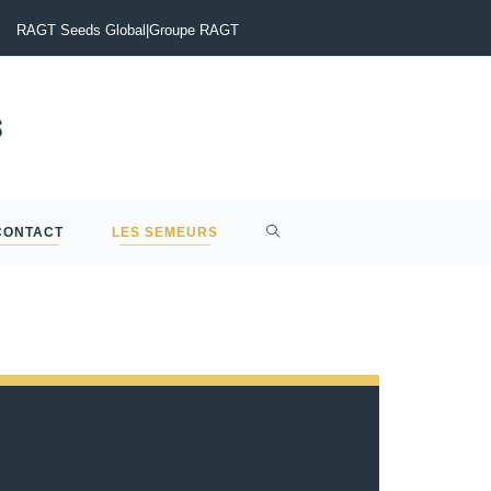
Sclérotinia du Colza : Maîtriser le risque pour sécuriser vos rende
RAGT Seeds Global
|
Groupe RAGT
CONTACT
LES SEMEURS