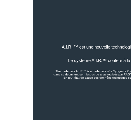
A.I.R. ™ est une nouvelle technologie
Le système A.I.R.™ confère à la 
The trademark A.I.R.™ is a trademark of a Syngenta Gr
dans ce document sont issues de tests réalisés par RAGT
En tout état de cause ces données techniques so