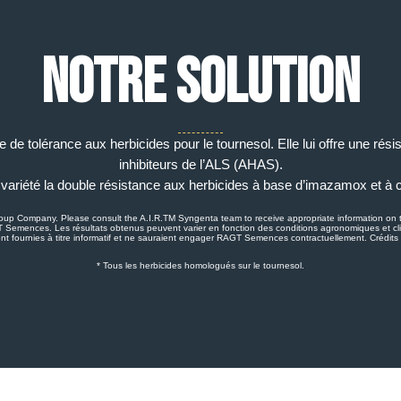
Notre solution
 de tolérance aux herbicides pour le tournesol. Elle lui offre une rés
inhibiteurs de l’ALS (AHAS).
variété la double résistance aux herbicides à base d’imazamox et à 
oup Company. Please consult the A.I.R.TM Syngenta team to receive appropriate information o
 Semences. Les résultats obtenus peuvent varier en fonction des conditions agronomiques et clim
nt fournies à titre informatif et ne sauraient engager RAGT Semences contractuellement. Créd
* Tous les herbicides homologués sur le tournesol.