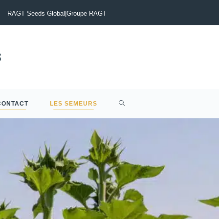
tinia du Colza : Maîtriser le risque pour sécuriser vos rendements
RAGT Seeds Global
|
Groupe RAGT
CONTACT
LES SEMEURS