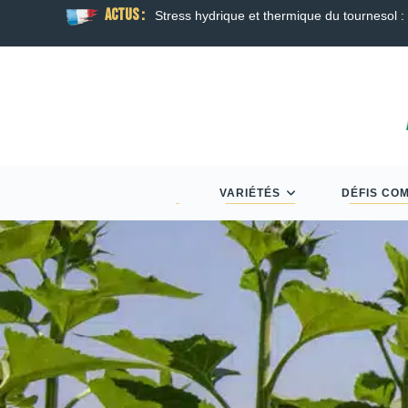
ACTUS :
son
Guide Semis d’Automne 2026 : Colza, Blé T
VARIÉTÉS
DÉFIS CO