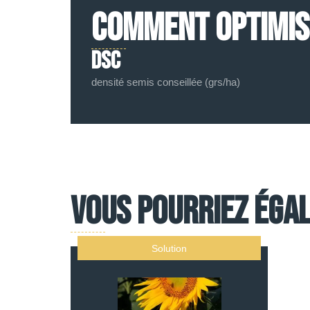
COMMENT OPTIMISE
DSC
densité semis conseillée (grs/ha)
Vous pourriez égal
Solution