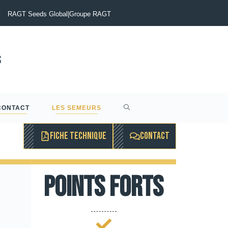
otinia du Colza : Maîtriser le risque pour sécuriser vos rendements
RAGT Seeds Global
|
Groupe RAGT
CONTACT
LES SEMEURS
FICHE TECHNIQUE
CONTACT
Points forts