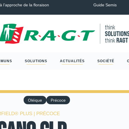
endre, Couverts, Céréales à paille et Protéagineux…
Sclér
MMUNS
SOLUTIONS
ACTUALITÉS
SOCIÉTÉ
Oléique
Précoce
RFIELD® PLUS | PRÉCOCE