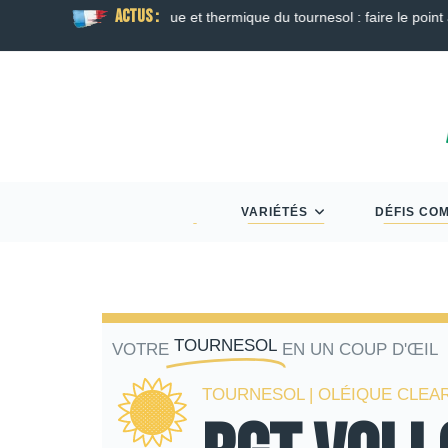
ACTUS :
ison
Guide Semis d’Automne 2026 : Colza, Blé T
VARIÉTÉS
DÉFIS CO
TOURNESOL
VOTRE
EN UN COUP D'ŒIL
TOURNESOL | OLÉIQUE CLEA