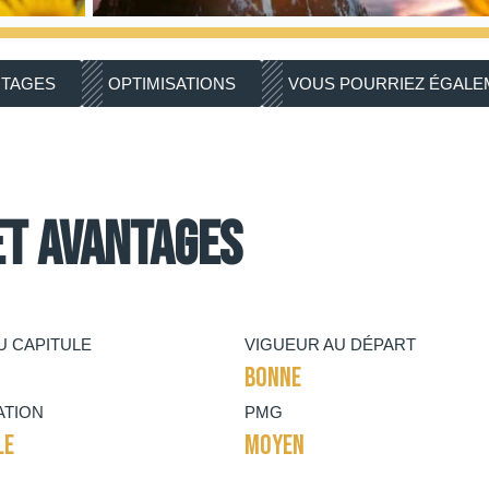
NTAGES
OPTIMISATIONS
VOUS POURRIEZ ÉGALEM
et avantages
U CAPITULE
VIGUEUR AU DÉPART
BONNE
ATION
PMG
LE
MOYEN