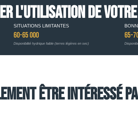
R L'UTILISATION DE VOTRE
SITUATIONS LIMITANTES
BONN
60-65 000
65-7
Disponibilité hydrique faible (terres légères en sec)
Disponibi
ement être intéressé par