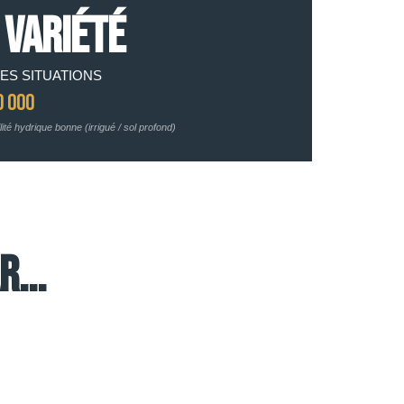
 VARIÉTÉ
ES SITUATIONS
0 000
lité hydrique bonne (irrigué / sol profond)
...