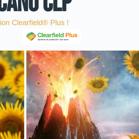
CANO CLP
on Clearfield® Plus !