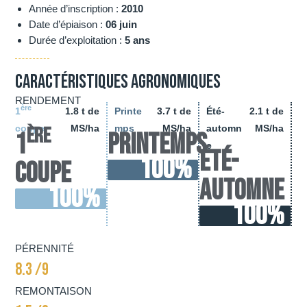
Année d’inscription :
2010
Date d’épiaison :
06 juin
Durée d’exploitation :
5 ans
Caractéristiques agronomiques
RENDEMENT
ère
1
1.8 t de
Printe
3.7 t de
Été-
2.1 t de
coupe
MS/ha
mps
MS/ha
automn
MS/ha
ère
1
Printemps
e
Été-
100
%
coupe
automne
100
%
100
%
PÉRENNITÉ
8.3 /9
REMONTAISON