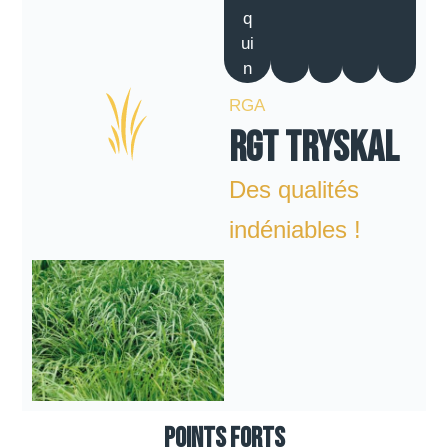
q
ui
n
RGA
RGT TRYSKAL
Des qualités
indéniables !
Points forts