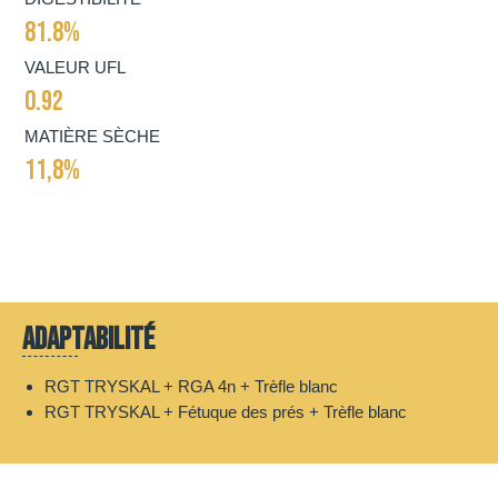
81.8%
VALEUR UFL
0.92
MATIÈRE SÈCHE
11,8%
Adaptabilité
RGT TRYSKAL + RGA 4n + Trèfle blanc
RGT TRYSKAL + Fétuque des prés + Trèfle blanc