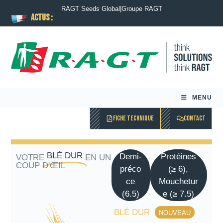
RAGT Seeds Global
|
Groupe RAGT
ACTUS :
MENU
FICHE TECHNIQUE
CONTACT
BLÉ DUR
Demi-
Protéines
VOTRE
EN UN
COUP D'ŒIL
préco
(≥ 6),
ce
Mouchetur
(6.5)
e (≥ 7.5)
BLÉ DUR
NOUVEAU