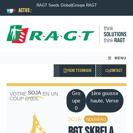
RAGT Seeds Global
|
Groupe RAGT
ACTUS :
MENU
FICHE TECHNIQUE
CONTACT
SOJA
Gro
1ère gousse
VOTRE
EN UN
COUP D'ŒIL
upe
haute, Verse
0
SOJA
NOUVEAU
RGT SKRELA