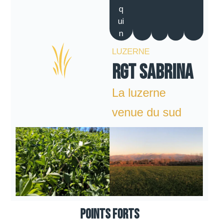
q
ui
n
LUZERNE
RGT SABRINA
La luzerne
venue du sud
Points forts