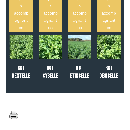
s
s
s
s
accomp
accomp
accomp
accomp
agnant
agnant
agnant
agnant
es
es
es
es
RGT
RGT
RGT
RGT
DENTELLE
CYBELLE
ETINCELLE
DESIBELLE