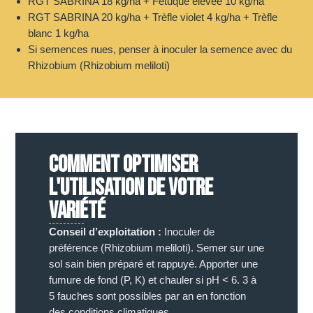
RGT SABRINA 18 kg/ha + Fétuque élevée 10 kg/ha
RGT SABRINA 20 kg/ha + Trèfle violet 4 kg/ha + Trèfle
blanc 1 kg/ha
Si semences nues, penser à inoculer la semence avec du
Rhizobium (Rhizobium meliloti)
COMMENT OPTIMISER
L'UTILISATION DE VOTRE
VARIÉTÉ
Conseil d’exploitation :
Inoculer de
préférence (Rhizobium meliloti). Semer sur une
sol sain bien préparé et rappuyé. Apporter une
fumure de fond (P, K) et chauler si pH < 6. 3 à
5 fauches sont possibles par an en fonction
des conditions climatiques.