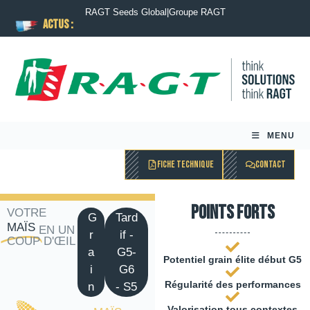
RAGT Seeds Global
|
Groupe RAGT
ACTUS :
MENU
FICHE TECHNIQUE
CONTACT
Points forts
VOTRE
G
Tard
MAÏS
EN UN
r
if -
COUP D'ŒIL
a
G5-
Potentiel grain élite début G5
i
G6
Régularité des performances
n
- S5
Valorisation tous contextes