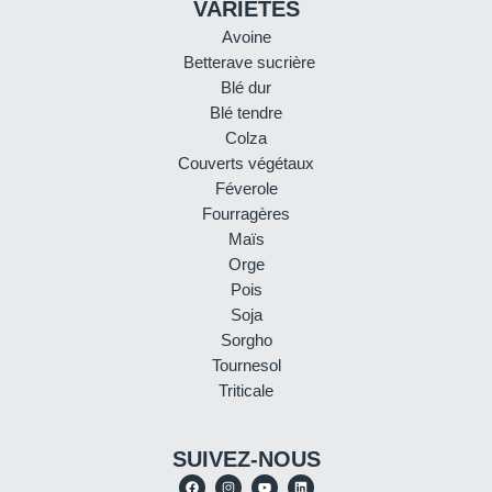
VARIÉTÉS
Avoine
Betterave sucrière
Blé dur
Blé tendre
Colza
Couverts végétaux
Féverole
Fourragères
Maïs
Orge
Pois
Soja
Sorgho
Tournesol
Triticale
SUIVEZ-NOUS