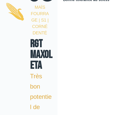
MAÏS
FOURRA
GE | S1 |
CORNÉ
DENTÉ
RGT
MAXOL
ETA
Très
bon
potentie
l de