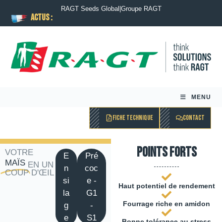
RAGT Seeds Global
|
Groupe RAGT
ACTUS :
MENU
FICHE TECHNIQUE
CONTACT
Points forts
VOTRE
E
Pré
MAÏS
EN UN
n
coc
COUP D'ŒIL
si
e -
Haut potentiel de rendement
la
G1
Fourrage riche en amidon
g
-
e
S1
Bonne tolérance au stress