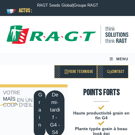
RAGT Seeds Global
|
Groupe RAGT
ACTUS :
MENU
FICHE TECHNIQUE
CONTACT
Points forts
VOTRE
G
De
MAÏS
EN UN
r
mi-
COUP D'ŒIL
a
tardi
Haute productivité grain en
i
f -
fin G4
n
G4 -
Plante typée grain à beau
S4
look épi