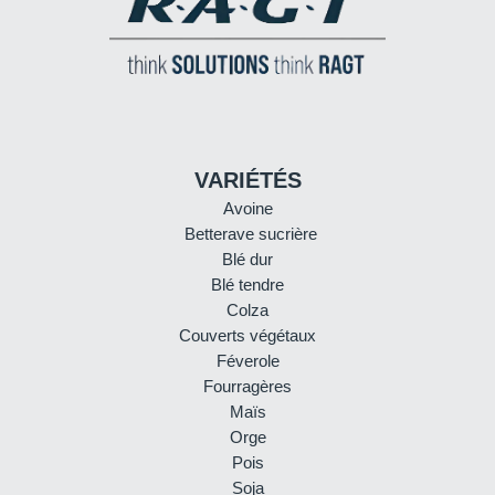
VARIÉTÉS
Avoine
Betterave sucrière
Blé dur
Blé tendre
Colza
Couverts végétaux
Féverole
Fourragères
Maïs
Orge
Pois
Soja