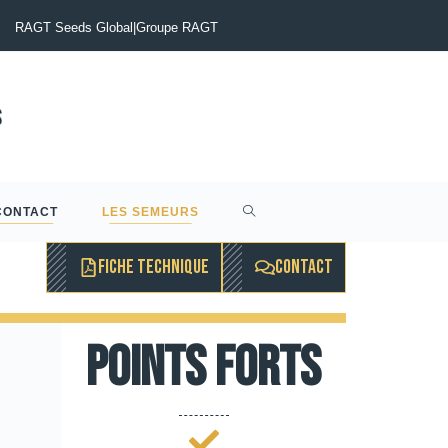
tinia du Colza : Maîtriser le risque pour sécuriser vos rendements
RAGT Seeds Global
|
Groupe RAGT
CONTACT
LES SEMEURS
FICHE TECHNIQUE
CONTACT
Points forts