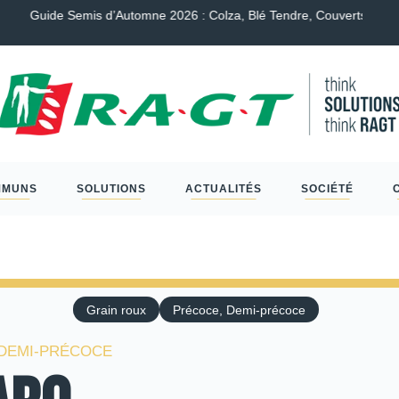
endre, Couverts, Céréales à paille et Protéagineux…
Scléro
MMUNS
SOLUTIONS
ACTUALITÉS
SOCIÉTÉ
Grain roux
Précoce, Demi-précoce
/DEMI-PRÉCOCE