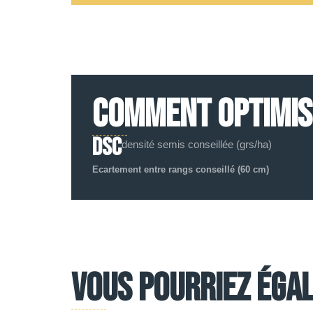
COMMENT OPTIMISE
DSC
densité semis conseillée (grs/ha)
Ecartement entre rangs conseillé (60 cm)
Vous pourriez égal