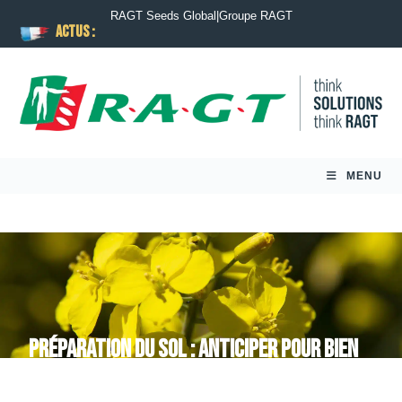
RAGT Seeds Global
|
Groupe RAGT
ACTUS :
MENU
Préparation du sol : anticiper pour bien
implanter le colza