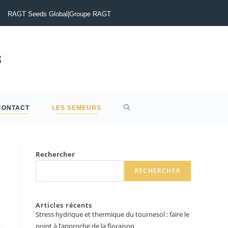
Semis d’Automne 2026 : Colza, Blé Tendre, Couverts, Céréales à pail
RAGT Seeds Global
|
Groupe RAGT
CONTACT
LES SEMEURS
Rechercher
RECHERCHER
Articles récents
Stress hydrique et thermique du tournesol : faire le
point à l’approche de la floraison