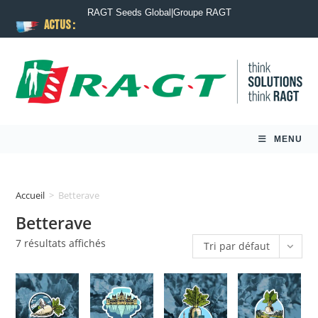
RAGT Seeds Global
|
Groupe RAGT
ACTUS :
MENU
Accueil
>
Betterave
Betterave
7 résultats affichés
Tri par défaut