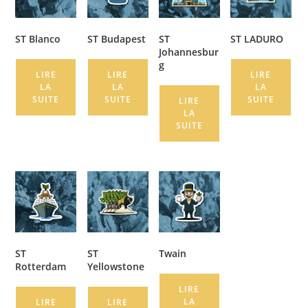
ST Blanco
ST Budapest
ST
ST LADURO
Johannesbur
g
LIRE
LIRE
LIRE
LA
LA
LA
SUITE
SUITE
SUITE
LIRE
LA
SUITE
ST
ST
Twain
Rotterdam
Yellowstone
LIRE
LA
LIRE
LIRE